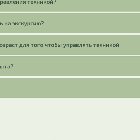
правления техникой?
ь на экскурсию?
зраст для того чтобы управлять техникой
пыта?