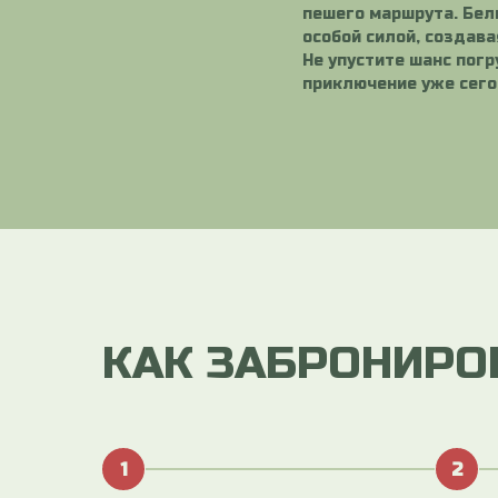
пешего маршрута. Бел
особой силой, создав
Не упустите шанс пог
приключение уже сего
КАК ЗАБРОНИРО