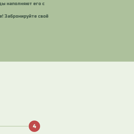
ды наполняют его с
е! Забронируйте своё