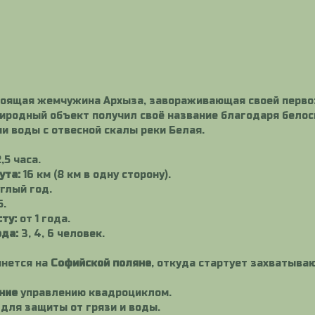
оящая жемчужина Архыза, завораживающая своей перво
иродный объект получил своё название благодаря белос
и воды с отвесной скалы реки Белая.
,5 часа.
ута:
16 км (8 км в одну сторону).
глый год.
5.
ту:
от 1 года.
ода:
3, 4, 6 человек.
чнется на
Софийской поляне
, откуда стартует захватыва
ние
управлению квадроциклом.
для защиты от грязи и воды.