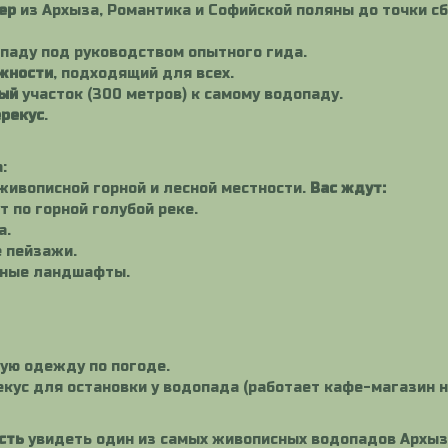
ер
из Архыза, Романтика и Софийской поляны до точки сбо
паду под руководством опытного гида.
ожности
, подходящий для всех.
ый
участок (300 метров) к самому водопаду.
ерекус
.
:
живописной горной и лесной местности.
Вас ждут:
 по горной голубой реке.
а.
 пейзажи.
дные ландшафты.
ную одежду по погоде.
кус для остановки у водопада (работает кафе-магазин н
сть
увидеть один из самых живописных водопадов Архыза