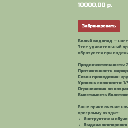
10000,00
р.
Забронировать
Белый водопад
— наст
Этот удивительный пр
образуется при падени
Продолжительность:
2
Протяженность маршр
Сезон проведения:
кру
Уровень сложности:
1/
Ограничения по возрас
Вместимость болотох
Ваше приключение на
программу входит:
Инструктаж и обуче
Выдача экипировки