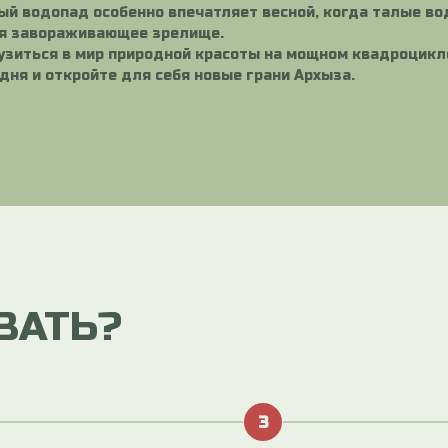
ый водопад особенно впечатляет весной, когда талые во
ая завораживающее зрелище.
рузиться в мир природной красоты на мощном квадроцикл
дня и откройте для себя новые грани Архыза.
ВАТЬ?