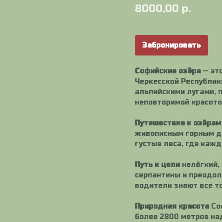
8000,00
р.
Забронировать
Софийские озёра
— эт
Черкесской Республик
альпийскими лугами, п
неповторимой красото
Путешествие к озёрам
живописным горным до
густые леса, где каж
Путь к цели
нелёгкий,
серпантины и преодол
водители знают все т
Природная красота
Со
более 2800 метров на