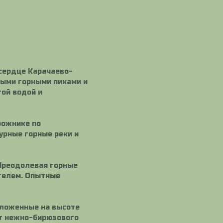
сердце Карачаево-
ными горными пиками и
той водой и
рожнике по
урные горные реки и
 Преодолевая горные
телем. Опытные
оложенные на высоте
от нежно-бирюзового