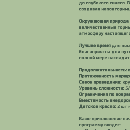
до глубокого синего. 
создавая неповторим
Окружающая природа
величественные горны
атмосферу настоящего
Лучшее время
для пос
благоприятна для путе
полной мере насладит
Продолжительность:
в
Протяженность маршр
Сезон проведения:
кру
Уровень сложности:
5/
Ограничения по возрас
Вместимость внедоро
Детское кресло:
2 шт 
Ваше приключение на
программу входит: