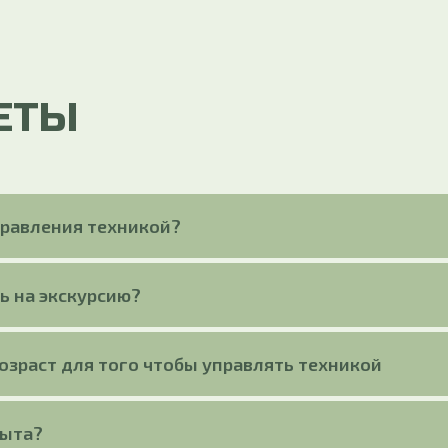
ЕТЫ
правления техникой?
ь на экскурсию?
зраст для того чтобы управлять техникой
пыта?