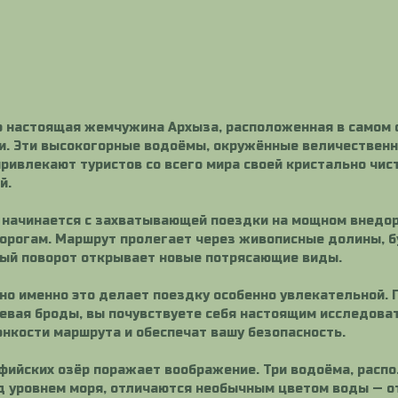
о настоящая жемчужина Архыза, расположенная в самом 
и. Эти высокогорные водоёмы, окружённые величествен
ривлекают туристов со всего мира своей кристально чис
й.
начинается с захватывающей поездки на мощном внедо
рогам. Маршрут пролегает через живописные долины, б
дый поворот открывает новые потрясающие виды.
 но именно это делает поездку особенно увлекательной.
евая броды, вы почувствуете себя настоящим исследова
онкости маршрута и обеспечат вашу безопасность.
фийских озёр поражает воображение. Три водоёма, расп
д уровнем моря, отличаются необычным цветом воды — 