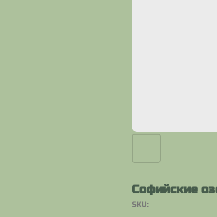
Софийские оз
SKU: