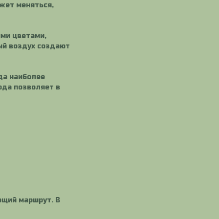
ожет меняться,
ими цветами,
ый воздух создают
да наиболее
ода позволяет в
ющий маршрут. В