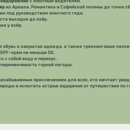
внедорожник
с опытным водителем.
ер
из Архыза, Романтика и Софийской поляны до точки сб
ам под руководством опытного гида.
ста высадки до озёр.
ха у озёр.
 обувь и закрытая одежда, а также треккинговые палки
SPF-крем не меньше 50.
 с собой воду и перекус.
переменчивость горной погоды.
 незабываемым приключением для всех, кто мечтает уви
рироды и испытать острые ощущения от путешествия по 