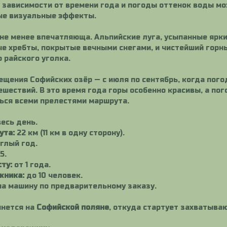
В зависимости от времени года и погоды оттенок воды м
ые визуальные эффекты.
не менее впечатляюща. Альпийские луга, усыпанные ярк
е хребты, покрытые вечными снегами, и чистейший горн
 райского уголка.
ещения Софийских озёр — с июля по сентябрь, когда пого
шествий. В это время года горы особенно красивы, а пог
ься всеми прелестями маршрута.
есь день.
ута:
22 км (11 км в одну сторону).
глый год.
5.
ту:
от 1 года.
жника:
до 10 человек.
на машину по предварительному заказу.
чнется на
Софийской поляне
, откуда стартует захватыва