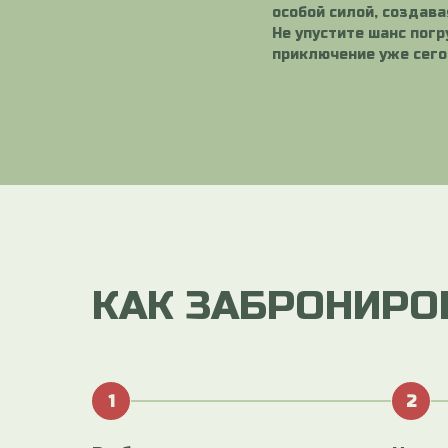
особой силой, создав
Не упустите шанс пог
приключение уже сего
КАК ЗАБРОНИРО