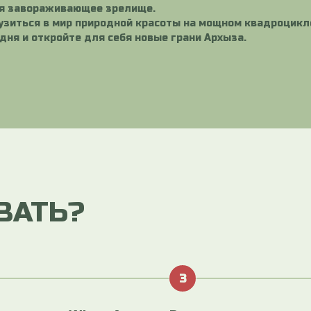
ая завораживающее зрелище.
рузиться в мир природной красоты на мощном квадроцикл
дня и откройте для себя новые грани Архыза.
ВАТЬ?