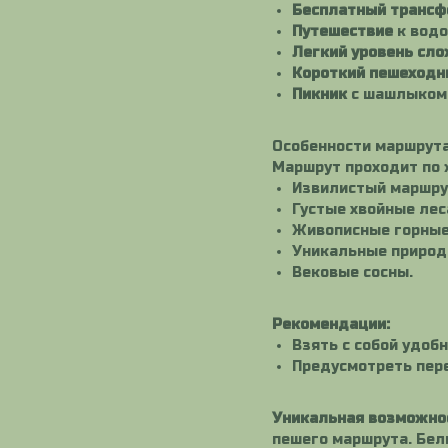
Бесплатный трансф
Путешествие
к водо
Легкий уровень сл
Короткий пешеходн
Пикник
с шашлыком 
Особенности маршрута
Маршрут проходит по 
Извилистый маршрут
Густые хвойные лес
Живописные горные
Уникальные приро
Вековые сосны.
Рекомендации:
Взять с собой удоб
Предусмотреть пере
Уникальная возможно
пешего маршрута. Бел