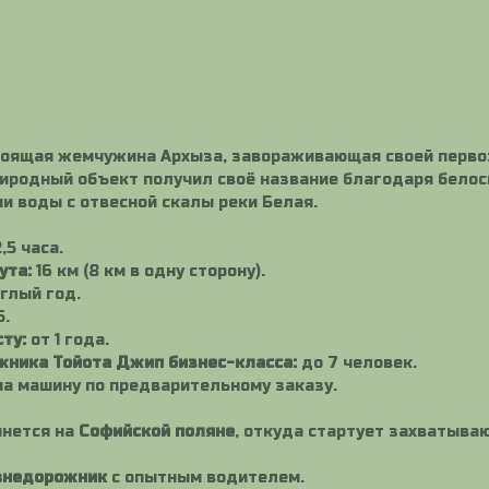
оящая жемчужина Архыза, завораживающая своей перво
иродный объект получил своё название благодаря белос
и воды с отвесной скалы реки Белая.
,5 часа.
ута:
16 км (8 км в одну сторону).
глый год.
5.
ту:
от 1 года.
жника Тойота Джип бизнес-класса:
до 7 человек.
на машину по предварительному заказу.
чнется на
Софийской поляне
, откуда стартует захватыва
внедорожник
с опытным водителем.