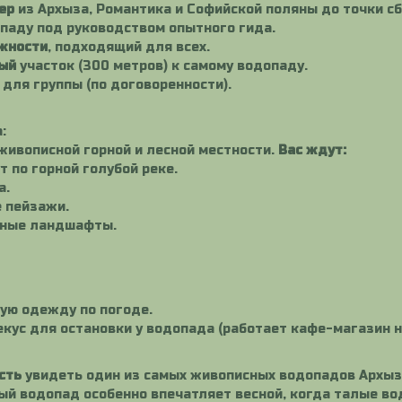
ер
из Архыза, Романтика и Софийской поляны до точки сб
паду под руководством опытного гида.
ожности
, подходящий для всех.
ый
участок (300 метров) к самому водопаду.
для группы (по договоренности).
:
живописной горной и лесной местности.
Вас ждут:
 по горной голубой реке.
а.
 пейзажи.
дные ландшафты.
ную одежду по погоде.
кус для остановки у водопада (работает кафе-магазин н
сть
увидеть один из самых живописных водопадов Архыза
ый водопад особенно впечатляет весной, когда талые во